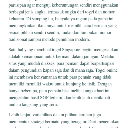
partisipan agar menguji keberuntungan sendiri menggunakan
berbagai jenis angka, termasuk angka dari togel dan nomor
keluaran. Di samping itu, banyaknya ragam pada game ini
memungkinkan ikutannya untuk memilih cara bermain yang
sesuai pilihan sendiri sendiri, mulai dari tumpukan nomor
tradisional sampai metode pemilihan modern.
Satu hal yang membuat togel Singapore begitu mengesankan
adalah kemampuan untuk bermain dalam jaringan. Melalui
situs yang mudah diakses, para pemain dapat berpartisipasi
dalam pengundian kapan saja dan di mana saja. Togel online
ini membawa kenyamanan untuk para pemain yang tidak
memiliki memiliki waktu untuk kunjung ke fisik. Dengan
hanya beberapa, para pemain bisa melihat angka hari ini,
mengetahui hasil SGP terbaru, dan lebih jauh menikmati
undian langsung yang seru.
Lebih lanjut, variabilitas dalam pilihan taruhan juga
membentuk strategi bermain yang beragam. Dari menentukan