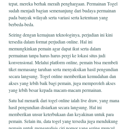
tepat, mereka berhak meraih penghargaan. Permainan Togel
sudah menjadi bagian semenanjung dari budaya permainan
pada banyak wilayah serta variasi serta ketentuan yang
berbeda-beda.
Seiring dengan kemajuan teknologinya, perjudian ini kini
tersedia dalam format perjudian online. Hal ini
memungkinkan pemain agar dapat ikut serta dalam
permainan tanpa harus harus pergi ke lokasi situs judi
konvensional. Melalui platform online, pemain bisa membeli
tiket memasang taruhan serta menyaksikan hasil pengundian
secara langsung. Togel online memberikan kemudahan dan
akses yang lebih baik bagi pemain, juga memperoleh akses
yang lebih besar kepada macam-macam permainan.
Satu hal menarik dari togel online ialah live draw, yang mana
hasil pengundian disiarkan secara langsung. Hal ini
memberikan unsur keterbukaan dan keyakinan untuk para
pemain. Selain itu, data togel yang tersedia juga mendukung
pemain untuk menganalisis ciri nomor yang sering muncul,