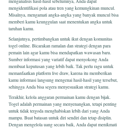
menganalisis hasil-hasil sebelumnya, Anda dapat
mengidentifikasi pola atau tren yang kemungkinan muncul.
Misalnya, mengamati angka-angka yang banyak muncul bisa
memberi kamu keunggulan saat menentukan angka untuk
taruhan kamu.
Selanjutnya, pertimbangkan untuk ikut dengan komunitas
togel online. Bicarakan ramalan dan strategi dengan para
pemain lain agar kamu bisa mendapatkan wawasan baru.
Sumber informasi yang variatif dapat menyokong Anda
membuat keputusan yang lebih baik. Tak perlu ragu untuk
memanfaatkan platform live draw, karena itu memberikan
kamu informasi langsung mengenai hasil-hasil yang tersebut,
sehingga Anda bisa segera menyesuaikan strategi kamu.
Terakhir, kelola anggaran permainan kamu dengan bijak.
Togel adalah permainan yang menyenangkan, tetapi penting
untuk tidak tergoda menghabiskan lebih dari yang Anda
mampu. Buat batasan untuk diri sendiri dan tetap disiplin.
Dengan mengelola uang secara baik, Anda dapat menikmati