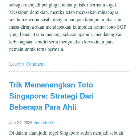
sebagai menjadi pengingat tentang risiko bermain togel.
Meskipun demikian, mereka tetap merasakan minat agar
selalu mencoba nasib, dengan harapan keinginan jika satu
masa dirinya akan mendapatkan kumpulan nomor lotto SGP
yang benar. Tiapa menang, sekecil apapun, mendatangkan
kebahagiaan sendiri serta menguatkan keyakinan para
pemain untuk terus bermain.
Leave a Comment
Trik Memenangkan Toto
Singapore: Strategi Dari
Beberapa Para Ahli
Jan 21, 2026
Immortal88
Di dalam alam judi, togel Singapore sudah menjadi sebuah