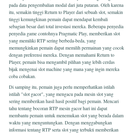
pada data pengembalian modal dari juta putaran. Oleh karena
itu, semakin tinggi Return to Player dari sebuah slot, semakin
tinggi kemungkinan pemain dapat mendapat kembali
sebagian besar dari total investasi mereka. Beberapa penyedia
penyedia game contohnya Pragmatic Play, memberikan slot
yang memiliki RTP sering berbeda-beda, yang
memungkinkan pemain dapat memilih permainan yang cocok
dengan preferensi mereka. Dengan memahami Return to
Player, pemain bisa mengambil pilihan yang lebih cerdas
bijak mengenai slot machine yang mana yang ingin mereka
coba cobakan.
Di samping itu, pemain juga perlu memperhatikan istilah
istilah "slot gacor", yang mengacu pada mesin slot yang
sering memberikan hasil hasil positif bagi pemain. Mencari
tahu tentang bocoran RTP mesin gacor hari ini dapat
membantu pemain untuk menemukan slot yang berada dalam
waktu yang menguntungkan. Dengan menggabungkan
informasi tentang RTP serta slot yang terbukti memberikan