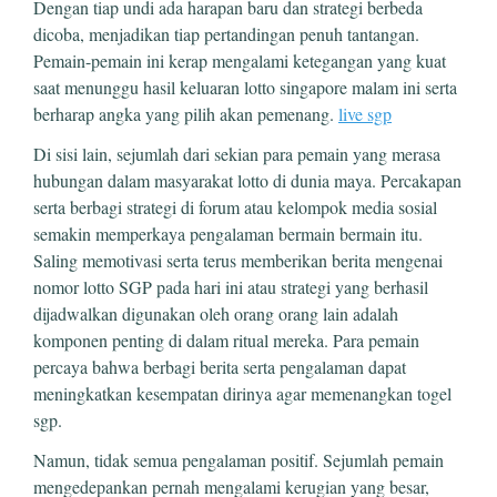
Dengan tiap undi ada harapan baru dan strategi berbeda
dicoba, menjadikan tiap pertandingan penuh tantangan.
Pemain-pemain ini kerap mengalami ketegangan yang kuat
saat menunggu hasil keluaran lotto singapore malam ini serta
berharap angka yang pilih akan pemenang.
live sgp
Di sisi lain, sejumlah dari sekian para pemain yang merasa
hubungan dalam masyarakat lotto di dunia maya. Percakapan
serta berbagi strategi di forum atau kelompok media sosial
semakin memperkaya pengalaman bermain bermain itu.
Saling memotivasi serta terus memberikan berita mengenai
nomor lotto SGP pada hari ini atau strategi yang berhasil
dijadwalkan digunakan oleh orang orang lain adalah
komponen penting di dalam ritual mereka. Para pemain
percaya bahwa berbagi berita serta pengalaman dapat
meningkatkan kesempatan dirinya agar memenangkan togel
sgp.
Namun, tidak semua pengalaman positif. Sejumlah pemain
mengedepankan pernah mengalami kerugian yang besar,