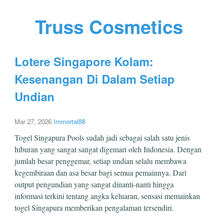
Truss Cosmetics
Lotere Singapore Kolam:
Kesenangan Di Dalam Setiap
Undian
Mar 27, 2026
Immortal88
Togel Singapura Pools sudah jadi sebagai salah satu jenis
hiburan yang sangat sangat digemari oleh Indonesia. Dengan
jumlah besar penggemar, setiap undian selalu membawa
kegembiraan dan asa besar bagi semua pemainnya. Dari
output pengundian yang sangat dinanti-nanti hingga
informasi terkini tentang angka keluaran, sensasi memainkan
togel Singapura memberikan pengalaman tersendiri.