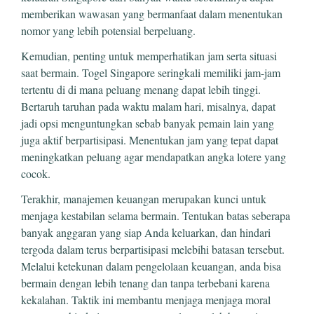
memberikan wawasan yang bermanfaat dalam menentukan
nomor yang lebih potensial berpeluang.
Kemudian, penting untuk memperhatikan jam serta situasi
saat bermain. Togel Singapore seringkali memiliki jam-jam
tertentu di di mana peluang menang dapat lebih tinggi.
Bertaruh taruhan pada waktu malam hari, misalnya, dapat
jadi opsi menguntungkan sebab banyak pemain lain yang
juga aktif berpartisipasi. Menentukan jam yang tepat dapat
meningkatkan peluang agar mendapatkan angka lotere yang
cocok.
Terakhir, manajemen keuangan merupakan kunci untuk
menjaga kestabilan selama bermain. Tentukan batas seberapa
banyak anggaran yang siap Anda keluarkan, dan hindari
tergoda dalam terus berpartisipasi melebihi batasan tersebut.
Melalui ketekunan dalam pengelolaan keuangan, anda bisa
bermain dengan lebih tenang dan tanpa terbebani karena
kekalahan. Taktik ini membantu menjaga menjaga moral