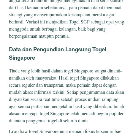
angka secara random hingga menggunakan data serta statistik
dari hasil keluaran sebelumnya, para pemain dapat membuat
strategi yang menyempurnakan kesempatan mereka agar
berhasil. Variasi ini menjadikan Togel SGP sebagai opsi yang
menggoda untuk berbagai kalangan, baik bagi yang
berpengalaman maupun pemula.
Data dan Pengundian Langsung Togel
Singapore
Tiada yang lebih hasil dalam togel Singapore sangat dinanti-
nantikan oleh masyarakat. Hasil togel Singapore dilakukan
secara reguler dan transparan, maka pemain dapat dengan
mudah akses informasi terkini. Setiap pengumuman data akan
dinyatakan secara real-time setelah proses undian rampung,
agar semua partisipan mengetahui hasil yang diberikan. Inilah
alasan mengapa togel Singapore telah menjadi begitu populer
di antara penggemar togel di seluruh dunia.
Live draw togel Singapore juga menjadi fokus tersendiri bagi