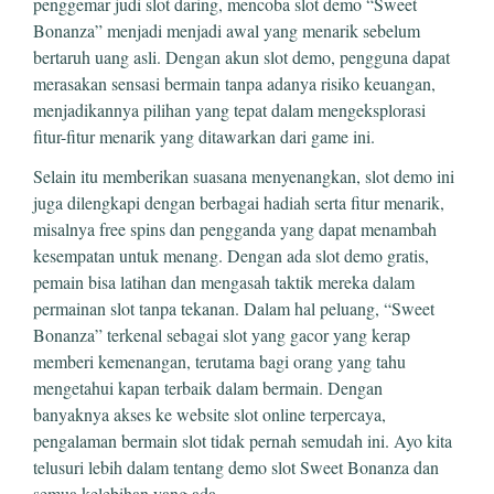
penggemar judi slot daring, mencoba slot demo “Sweet
Bonanza” menjadi menjadi awal yang menarik sebelum
bertaruh uang asli. Dengan akun slot demo, pengguna dapat
merasakan sensasi bermain tanpa adanya risiko keuangan,
menjadikannya pilihan yang tepat dalam mengeksplorasi
fitur-fitur menarik yang ditawarkan dari game ini.
Selain itu memberikan suasana menyenangkan, slot demo ini
juga dilengkapi dengan berbagai hadiah serta fitur menarik,
misalnya free spins dan pengganda yang dapat menambah
kesempatan untuk menang. Dengan ada slot demo gratis,
pemain bisa latihan dan mengasah taktik mereka dalam
permainan slot tanpa tekanan. Dalam hal peluang, “Sweet
Bonanza” terkenal sebagai slot yang gacor yang kerap
memberi kemenangan, terutama bagi orang yang tahu
mengetahui kapan terbaik dalam bermain. Dengan
banyaknya akses ke website slot online terpercaya,
pengalaman bermain slot tidak pernah semudah ini. Ayo kita
telusuri lebih dalam tentang demo slot Sweet Bonanza dan
semua kelebihan yang ada.