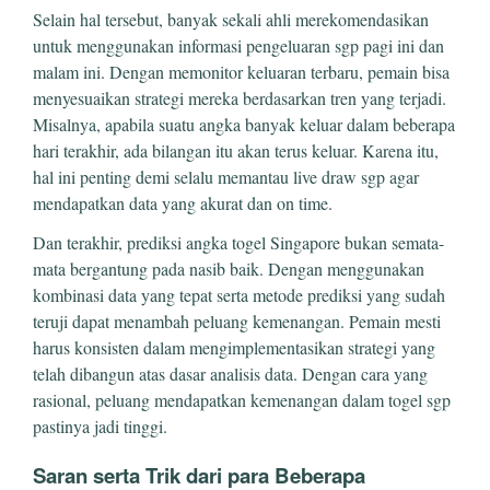
Selain hal tersebut, banyak sekali ahli merekomendasikan
untuk menggunakan informasi pengeluaran sgp pagi ini dan
malam ini. Dengan memonitor keluaran terbaru, pemain bisa
menyesuaikan strategi mereka berdasarkan tren yang terjadi.
Misalnya, apabila suatu angka banyak keluar dalam beberapa
hari terakhir, ada bilangan itu akan terus keluar. Karena itu,
hal ini penting demi selalu memantau live draw sgp agar
mendapatkan data yang akurat dan on time.
Dan terakhir, prediksi angka togel Singapore bukan semata-
mata bergantung pada nasib baik. Dengan menggunakan
kombinasi data yang tepat serta metode prediksi yang sudah
teruji dapat menambah peluang kemenangan. Pemain mesti
harus konsisten dalam mengimplementasikan strategi yang
telah dibangun atas dasar analisis data. Dengan cara yang
rasional, peluang mendapatkan kemenangan dalam togel sgp
pastinya jadi tinggi.
Saran serta Trik dari para Beberapa