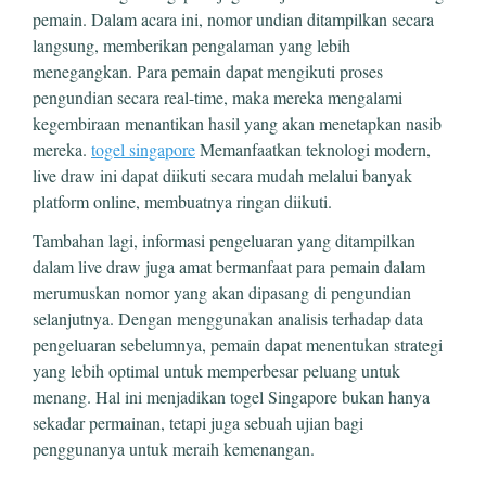
pemain. Dalam acara ini, nomor undian ditampilkan secara
langsung, memberikan pengalaman yang lebih
menegangkan. Para pemain dapat mengikuti proses
pengundian secara real-time, maka mereka mengalami
kegembiraan menantikan hasil yang akan menetapkan nasib
mereka.
togel singapore
Memanfaatkan teknologi modern,
live draw ini dapat diikuti secara mudah melalui banyak
platform online, membuatnya ringan diikuti.
Tambahan lagi, informasi pengeluaran yang ditampilkan
dalam live draw juga amat bermanfaat para pemain dalam
merumuskan nomor yang akan dipasang di pengundian
selanjutnya. Dengan menggunakan analisis terhadap data
pengeluaran sebelumnya, pemain dapat menentukan strategi
yang lebih optimal untuk memperbesar peluang untuk
menang. Hal ini menjadikan togel Singapore bukan hanya
sekadar permainan, tetapi juga sebuah ujian bagi
penggunanya untuk meraih kemenangan.