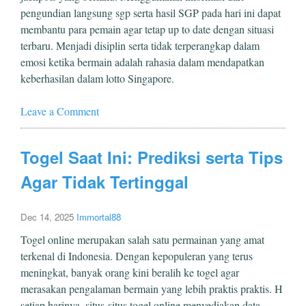
pengundian langsung sgp serta hasil SGP pada hari ini dapat
membantu para pemain agar tetap up to date dengan situasi
terbaru. Menjadi disiplin serta tidak terperangkap dalam
emosi ketika bermain adalah rahasia dalam mendapatkan
keberhasilan dalam lotto Singapore.
Leave a Comment
Togel Saat Ini: Prediksi serta Tips
Agar Tidak Tertinggal
Dec 14, 2025
Immortal88
Togel online merupakan salah satu permainan yang amat
terkenal di Indonesia. Dengan kepopuleran yang terus
meningkat, banyak orang kini beralih ke togel agar
merasakan pengalaman bermain yang lebih praktis praktis. H
setiap harinya, situs-situs togel online menyediakan data